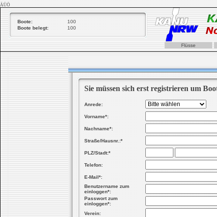
ÄÜÖ
Boote:
100
Boote belegt:
100
Flüsse
Sie müssen sich erst registrieren um Boo
Anrede:
Vorname*:
Nachname*:
Straße/Hausnr.:*
PLZ/Stadt:*
Telefon:
E-Mail*:
Benutzername zum
einloggen*:
Passwort zum
einloggen*:
Verein: