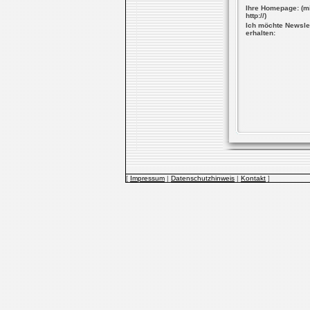
Ihre Homepage: (mi
http://)
Ich möchte Newsle
erhalten:
[
Impressum
|
Datenschutzhinweis
|
Kontakt
]