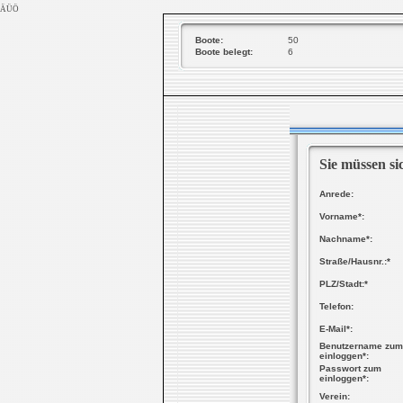
ÄÜÖ
Boote:
50
Boote belegt:
6
Sie müssen si
Anrede:
Vorname*:
Nachname*:
Straße/Hausnr.:*
PLZ/Stadt:*
Telefon:
E-Mail*:
Benutzername zum
einloggen*:
Passwort zum
einloggen*:
Verein: